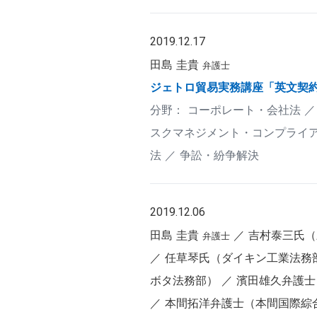
2019.12.17
田島 圭貴
弁護士
ジェトロ貿易実務講座「英文契
コーポレート・会社法
スクマネジメント・コンプライ
法
争訟・紛争解決
2019.12.06
田島 圭貴
吉村泰三氏（
弁護士
任草琴氏（ダイキン工業法務
ボタ法務部）
濱田雄久弁護士
本間拓洋弁護士（本間国際綜