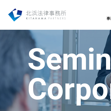
事
Semin
Corpo