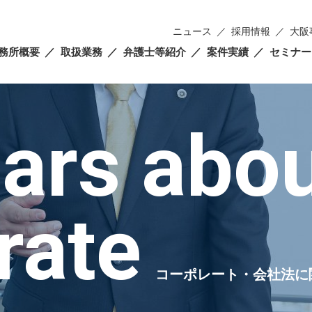
ニュース
採用情報
大阪
務所概要
取扱業務
弁護士等紹介
案件実績
セミナー
ars abo
rate
コーポレート・会社法に