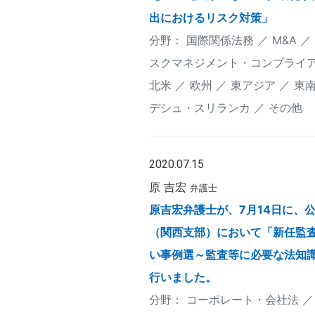
出におけるリスク対策」
国際関係法務
M&A
スクマネジメント・コンプライ
北米
欧州
東アジア
東
デシュ・スリランカ
その他
2020.07.15
原 吉宏
弁護士
原吉宏弁護士が、7月14日に、
（関西支部）において「新任監
い事例選～監査等に必要な法知
行いました。
コーポレート・会社法