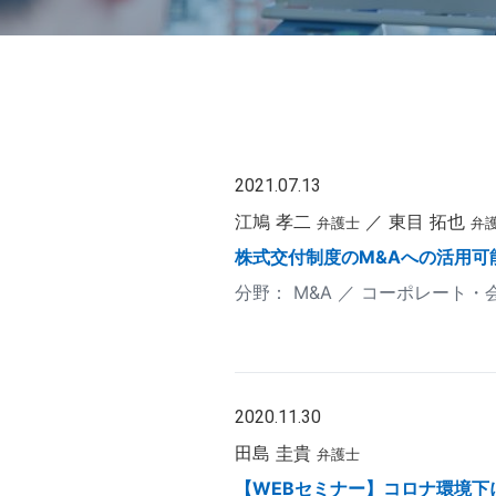
2021.07.13
江鳩 孝二
東目 拓也
弁護士
弁
株式交付制度のM&Aへの活用可
M&A
コーポレート・
2020.11.30
田島 圭貴
弁護士
【WEBセミナー】コロナ環境下