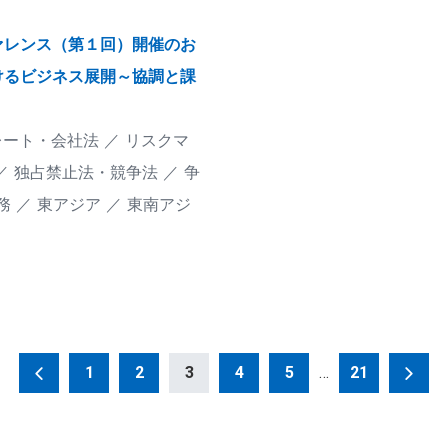
ァレンス（第１回）開催のお
けるビジネス展開～協調と課
レート・会社法
リスクマ
独占禁止法・競争法
争
務
東アジア
東南アジ
1
2
3
4
5
…
21