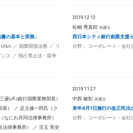
2019.12.12
松嶋 秀真郎
弁護士
約書の基本と実務」
西日本シティ銀行創業支援
M&A
国際関係法務
リ
コーポレート・会社
アンス
独占禁止法・競争
2019.11.27
三菱UFJ銀行国際業務部長）
中西 敏彰
弁護士
部長）
足立修一郎氏（ク
来年4月1日施行の改正民法
（なにわ共同法律事務所）
コーポレート・会社
合法律事務所）
児玉 実史