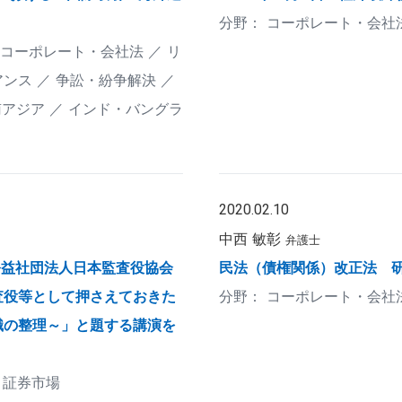
コーポレート・会社
コーポレート・会社法
リ
アンス
争訟・紛争解決
南アジア
インド・バングラ
2020.02.10
中西 敏彰
弁護士
公益社団法人日本監査役協会
民法（債権関係）改正法 
査役等として押さえておきた
コーポレート・会社
識の整理～」と題する講演を
証券市場