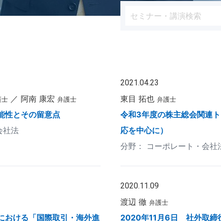
2021.04.23
阿南 康宏
東目 拓也
護士
弁護士
弁護士
能性とその留意点
令和3年度の株主総会関連
会社法
応を中心に）
コーポレート・会社
2020.11.09
渡辺 徹
弁護士
における「国際取引・海外進
2020年11月6日 社外取