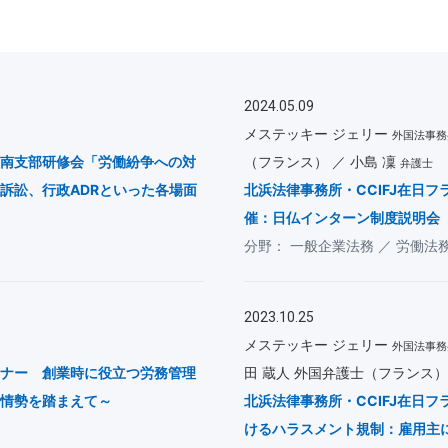
2024.05.09
メステッキー ジェリー
外国法事務
南支部研修会「労働紛争への対
（フランス）
小島 凜
弁護士
訴訟、行政ADRといった各場面
北浜法律事務所・CCIFJ在日
催：日仏インターン制度説明会
一般企業法務
労働法
2023.10.25
メステッキー ジェリー
外国法事務
ナー 創業時に役立つ労務管理
田 蔵人 外国弁護士（フランス
情勢を踏まえて～
北浜法律事務所・CCIFJ在日フ
けるハラスメント規制：雇用主