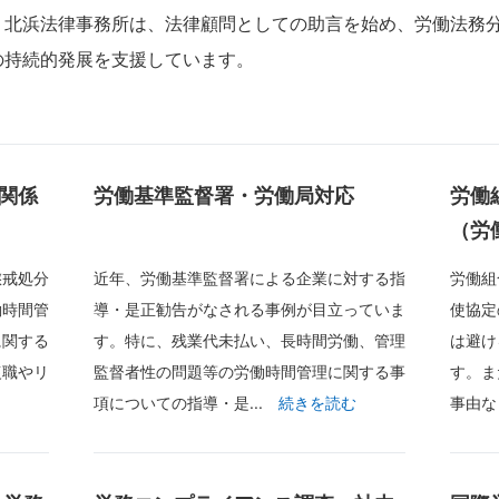
。北浜法律事務所は、法律顧問としての助言を始め、労働法務
の持続的発展を支援しています。
関係
労働基準監督署・労働局対応
労働
（労
懲戒処分
近年、労働基準監督署による企業に対する指
労働組
働時間管
導・是正勧告がなされる事例が目立っていま
使協定
に関する
す。特に、残業代未払い、長時間労働、管理
は避け
復職やリ
監督者性の問題等の労働時間管理に関する事
す。ま
項についての指導・是...
事由な