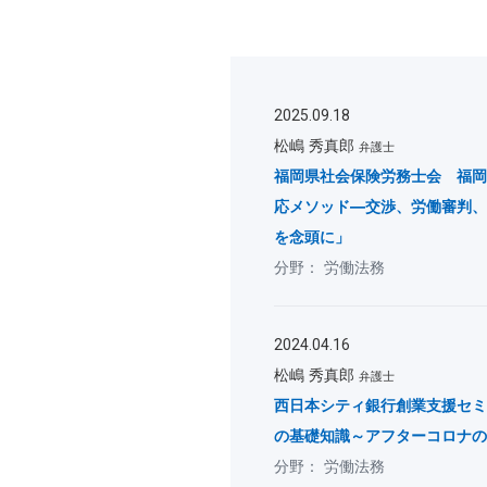
2025.09.18
松嶋 秀真郎
弁護士
福岡県社会保険労務士会 福岡
応メソッド―交渉、労働審判、
を念頭に」
労働法務
2024.04.16
松嶋 秀真郎
弁護士
西日本シティ銀行創業支援セミ
の基礎知識～アフターコロナの
労働法務