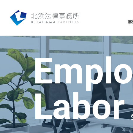
事
Emplo
Labor