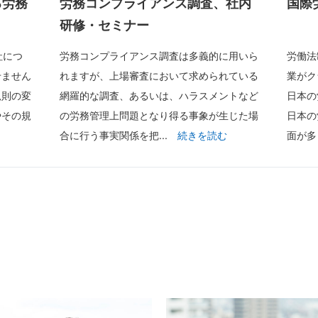
る労務
労務コンプライアンス調査、社内
国際
研修・セミナー
社につ
労務コンプライアンス調査は多義的に用いら
労働法
せません
れますが、上場審査において求められている
業がク
規則の変
網羅的な調査、あるいは、ハラスメントなど
日本の
やその規
の労務管理上問題となり得る事象が生じた場
日本の
合に行う事実関係を把...
面が多