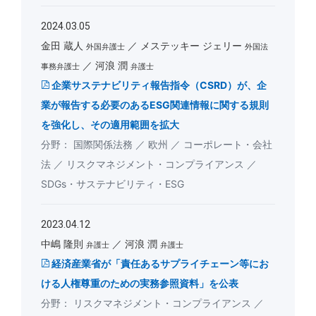
2024.03.05
金田 蔵人
メステッキー ジェリー
外国弁護士
外国法
河浪 潤
事務弁護士
弁護士
企業サステナビリティ報告指令（CSRD）が、企
業が報告する必要のあるESG関連情報に関する規則
を強化し、その適用範囲を拡大
国際関係法務
欧州
コーポレート・会社
法
リスクマネジメント・コンプライアンス
SDGs・サステナビリティ・ESG
2023.04.12
中嶋 隆則
河浪 潤
弁護士
弁護士
経済産業省が「責任あるサプライチェーン等にお
ける人権尊重のための実務参照資料」を公表
リスクマネジメント・コンプライアンス