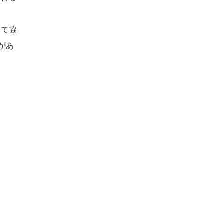
して協
があ