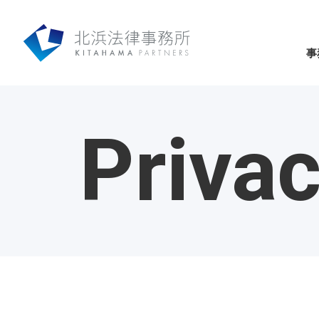
事
Priva