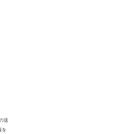
の送
報を