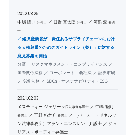
2022.08.25
中嶋 隆則
日野 真太郎
河浪 潤
弁護士
弁護士
弁護
士
経済産業省が「責任あるサプライチェーンにおけ
る人権尊重のためのガイドライン（案）」に対する
意見募集を開始
リスクマネジメント・コンプライアンス
国際関係法務
コーポレート・会社法
証券市場
労働法務
SDGs・サステナビリティ・ESG
2021.02.03
メステッキー ジェリー
中嶋 隆則
外国法事務弁護士
平野 悠之介
（ベーカー・ドネルソ
弁護士
弁護士
ン法律事務所）アラン・エンズレン 弁護士
ジュ
リアス・ボーディー弁護士