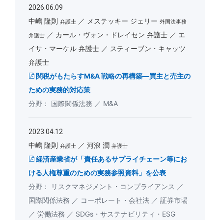
2026.06.09
中嶋 隆則
メステッキー ジェリー
弁護士
外国法事務
カール・ヴォン・ドレイセン 弁護士
エ
弁護士
イサ・マーケル 弁護士
スティーブン・キャッツ
弁護士
関税がもたらすM&A 戦略の再構築―買主と売主の
ための実務的対応策
国際関係法務
M&A
2023.04.12
中嶋 隆則
河浪 潤
弁護士
弁護士
経済産業省が「責任あるサプライチェーン等にお
ける人権尊重のための実務参照資料」を公表
リスクマネジメント・コンプライアンス
国際関係法務
コーポレート・会社法
証券市場
労働法務
SDGs・サステナビリティ・ESG