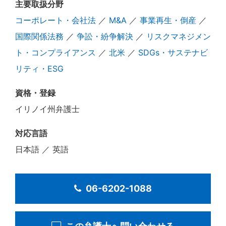
主要取扱分野
コーポレート・会社法
／
M&A
／
事業再生・倒産
／
国際関係法務
／
争訟・紛争解決
／
リスクマネジメン
ト・コンプライアンス
／
北米
／
SDGs・サステナビ
リティ・ESG
資格・登録
イリノイ州弁護士
対応言語
日本語 ／ 英語
06-6202-1088