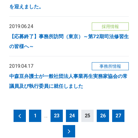
を迎えました。
2019.06.24
採用情報
【応募終了】事務所訪問（東京）～第72期司法修習生
の皆様へ～
2019.04.17
事務所情報
中森亘弁護士が一般社団法人事業再生実務家協会の常
議員及び執行委員に就任しました
投
1
…
23
24
25
26
27
稿
の