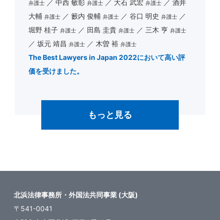
中西 敏彰
大石 武宏
酒井
弁護士
弁護士
弁護士
大輔
籔内 俊輔
谷口 明史
弁護士
弁護士
弁護士
堀野 桂子
田島 圭貴
三木 亨
弁護士
弁護士
弁護士
坂元 靖昌
木曽 裕
弁護士
弁護士
The Best Lawyers in Japan 2022において高い評
価を受けました。
もっと見る
北浜法律事務所・外国法共同事業 (大阪)
〒541-0041