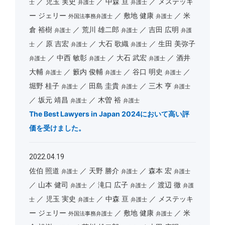
児玉 実史
中森 亘
メステッキ
士
弁護士
弁護士
ー ジェリー
敷地 健康
米
外国法事務弁護士
弁護士
倉 裕樹
荒川 雄二郎
吉田 広明
弁護士
弁護士
弁護
原 吉宏
大石 歌織
生田 美弥子
士
弁護士
弁護士
中西 敏彰
大石 武宏
酒井
弁護士
弁護士
弁護士
大輔
籔内 俊輔
谷口 明史
弁護士
弁護士
弁護士
堀野 桂子
田島 圭貴
三木 亨
弁護士
弁護士
弁護士
坂元 靖昌
木曽 裕
弁護士
弁護士
The Best Lawyers in Japan 2024において高い評
価を受けました。
2022.04.19
佐伯 照道
天野 勝介
森本 宏
弁護士
弁護士
弁護士
山本 健司
滝口 広子
渡辺 徹
弁護士
弁護士
弁護
児玉 実史
中森 亘
メステッキ
士
弁護士
弁護士
ー ジェリー
敷地 健康
米
外国法事務弁護士
弁護士