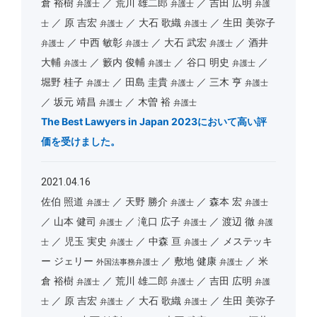
倉 裕樹
荒川 雄二郎
吉田 広明
弁護士
弁護士
弁護
原 吉宏
大石 歌織
生田 美弥子
士
弁護士
弁護士
中西 敏彰
大石 武宏
酒井
弁護士
弁護士
弁護士
大輔
籔内 俊輔
谷口 明史
弁護士
弁護士
弁護士
堀野 桂子
田島 圭貴
三木 亨
弁護士
弁護士
弁護士
坂元 靖昌
木曽 裕
弁護士
弁護士
The Best Lawyers in Japan 2023において高い評
価を受けました。
2021.04.16
佐伯 照道
天野 勝介
森本 宏
弁護士
弁護士
弁護士
山本 健司
滝口 広子
渡辺 徹
弁護士
弁護士
弁護
児玉 実史
中森 亘
メステッキ
士
弁護士
弁護士
ー ジェリー
敷地 健康
米
外国法事務弁護士
弁護士
倉 裕樹
荒川 雄二郎
吉田 広明
弁護士
弁護士
弁護
原 吉宏
大石 歌織
生田 美弥子
士
弁護士
弁護士