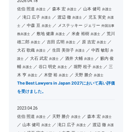
2026.04.18
佐伯 照道
森本 宏
山本 健司
弁護士
弁護士
弁護士
滝口 広子
渡辺 徹
児玉 実史
弁護士
弁護士
弁護
中森 亘
メステッキー ジェリー
士
弁護士
外国法事
敷地 健康
米倉 裕樹
荒川
務弁護士
弁護士
弁護士
雄二郎
吉田 広明
原 吉宏
弁護士
弁護士
弁護士
大石 歌織
生田 美弥子
中西 敏彰
弁護士
弁護士
弁
大石 武宏
酒井 大輔
籔内 俊
護士
弁護士
弁護士
輔
谷口 明史
堀野 桂子
三
弁護士
弁護士
弁護士
木 亨
木曽 裕
天野 勝介
弁護士
弁護士
弁護士
The Best Lawyers in Japan 2027において高い評価
を受けました。
2023.04.26
佐伯 照道
天野 勝介
森本 宏
弁護士
弁護士
弁護士
山本 健司
滝口 広子
渡辺 徹
弁護士
弁護士
弁護