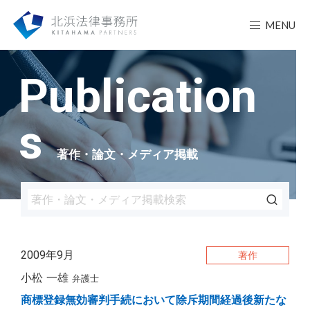
MENU
Publication
s
著作・論文・メディア掲載
2009年9月
著作
小松 一雄
弁護士
商標登録無効審判手続において除斥期間経過後新たな