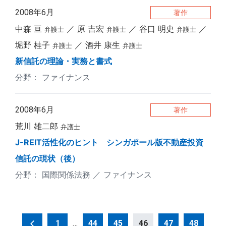
2008年6月
著作
中森 亘
原 吉宏
谷口 明史
弁護士
弁護士
弁護士
堀野 桂子
酒井 康生
弁護士
弁護士
新信託の理論・実務と書式
ファイナンス
2008年6月
著作
荒川 雄二郎
弁護士
J-REIT活性化のヒント シンガポール版不動産投資
信託の現状（後）
国際関係法務
ファイナンス
投
1
…
44
45
46
47
48