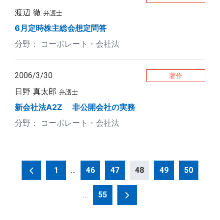
渡辺 徹
弁護士
6月定時株主総会想定問答
コーポレート・会社法
2006/3/30
著作
日野 真太郎
弁護士
新会社法A2Z 非公開会社の実務
コーポレート・会社法
投
1
…
46
47
48
49
50
稿
…
55
の
ペ