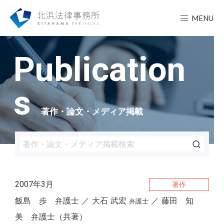
MENU
Publication
s
著作・論文・メディア掲載
2007年3月
著作
飯島 歩 弁護士
大石 武宏
藤田 知
弁護士
美 弁護士（共著）