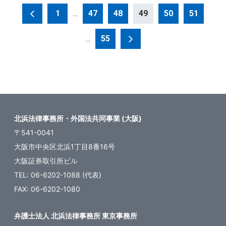
投
1
…
47
48
49
50
51
稿
…
55
の
ペ
ー
ジ
送
北浜法律事務所・外国法共同事業 (大阪)
り
〒541-0041
大阪市中央区北浜1丁目8番16号
大阪証券取引所ビル
TEL: 06-6202-1088 (代表)
FAX: 06-6202-1080
弁護士法人 北浜法律事務所 東京事務所