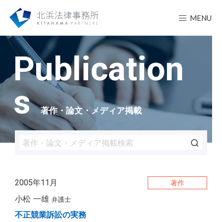
MENU
Publication
s
著作・論文・メディア掲載
2005年11月
著作
小松 一雄
弁護士
不正競業訴訟の実務