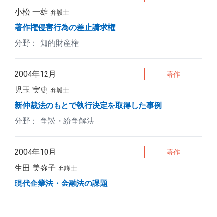
小松 一雄
弁護士
著作権侵害行為の差止請求権
知的財産権
2004年12月
著作
児玉 実史
弁護士
新仲裁法のもとで執行決定を取得した事例
争訟・紛争解決
2004年10月
著作
生田 美弥子
弁護士
現代企業法・金融法の課題