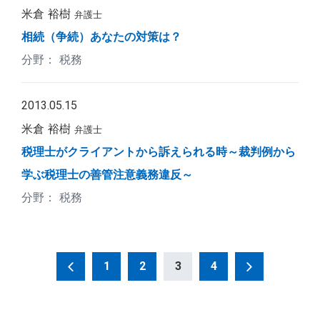
米倉 裕樹
弁護士
相続（争続）あなたの対策は？
税務
2013.05.15
米倉 裕樹
弁護士
税理士がクライアントから訴えられる時～裁判例から
学ぶ税理士の善管注意義務違反～
税務
投
1
2
3
4
稿
の