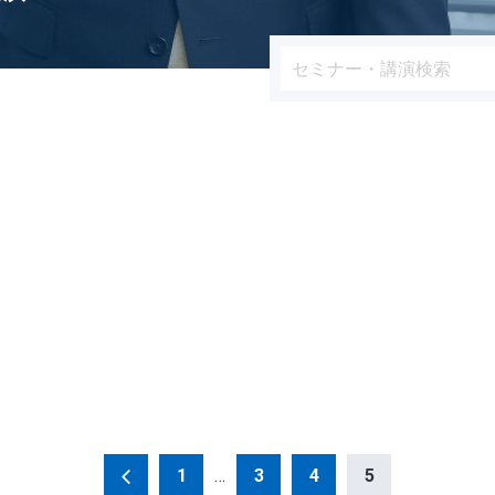
1
…
3
4
5