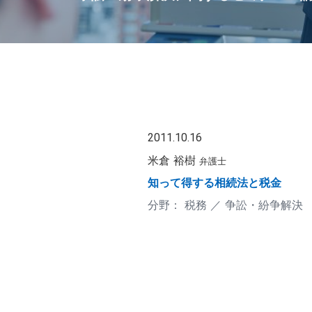
2011.10.16
米倉 裕樹
弁護士
知って得する相続法と税金
税務
争訟・紛争解決
投