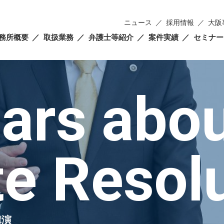
ニュース
採用情報
大阪
務所概要
取扱業務
弁護士等紹介
案件実績
セミナー
ars abo
te Resol
講演