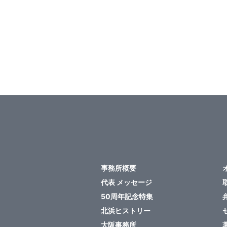
稿
の
ペ
ー
ジ
送
り
事務所概要
代表 メッセージ
50周年記念特集
北浜ヒストリー
大阪事務所