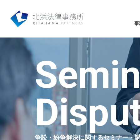
事
Semin
Dispu
争訟・紛争解決に関するセミナー・