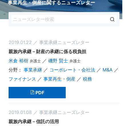
事業再生・倒産に関するニューズレター
2019.01.22 ／ 事業承継ニューズレター
親族内承継－財産の承継に係る税負担
米倉 裕樹
／
磯野 賢士
弁護士
弁護士
事業承継
／
コーポレート・会社法
／
M&A
／
ファイナンス
／
事業再生・倒産
／
税務
PDF
2019.01.08 ／ 事業承継ニューズレター
親族内承継－信託の活用