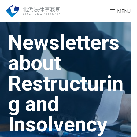
MENU
Newsletters
about
Restructurin
g and
Insolvency