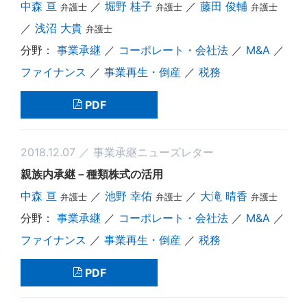
中森 亘
／
堀野 桂子
／
藤田 俊輔
弁護士
弁護士
弁護士
／
浅沼 大貴
弁護士
事業承継
／
コーポレート・会社法
／
M&A
／
ファイナンス
／
事業再生・倒産
／
税務
PDF
2018.12.07 ／ 事業承継ニューズレター
親族内承継－種類株式の活用
中森 亘
／
池野 幸佑
／
大滝 晴香
弁護士
弁護士
弁護士
事業承継
／
コーポレート・会社法
／
M&A
／
ファイナンス
／
事業再生・倒産
／
税務
PDF