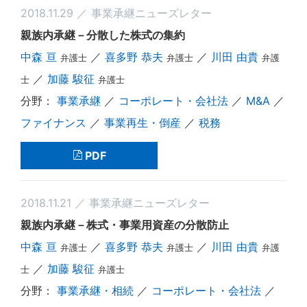
2018.11.29 ／ 事業承継ニューズレター
親族内承継－分散した株式の集約
中森 亘
／
喜多野 恭夫
／
川田 由貴
弁護士
弁護士
弁護
／
加藤 駿征
士
弁護士
事業承継
／
コーポレート・会社法
／
M&A
／
ファイナンス
／
事業再生・倒産
／
税務
PDF
2018.11.21 ／ 事業承継ニューズレター
親族内承継－株式・事業用資産の分散防止
中森 亘
／
喜多野 恭夫
／
川田 由貴
弁護士
弁護士
弁護
／
加藤 駿征
士
弁護士
事業承継・相続
／
コーポレート・会社法
／