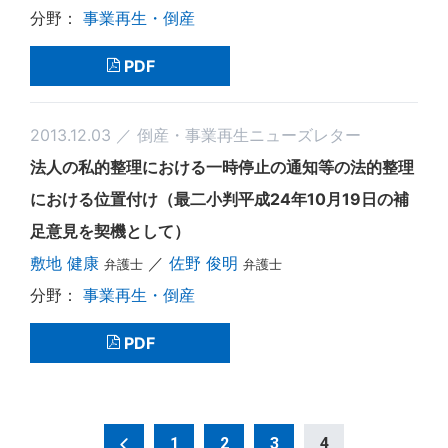
事業再生・倒産
PDF
2013.12.03 ／ 倒産・事業再生ニューズレター
法人の私的整理における一時停止の通知等の法的整理
における位置付け（最二小判平成24年10月19日の補
足意見を契機として）
敷地 健康
／
佐野 俊明
弁護士
弁護士
事業再生・倒産
PDF
投
1
2
3
4