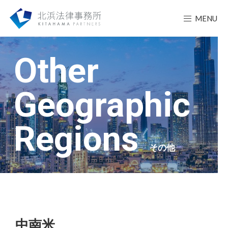
MENU
Other
Geographic
Regions
その他
中南米