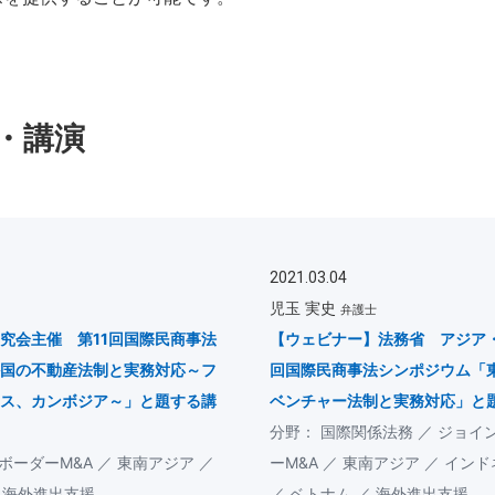
・講演
2021.03.04
児玉 実史
弁護士
究会主催 第11回国際民商事法
【ウェビナー】法務省 アジア
国の不動産法制と実務対応～フ
回国際民商事法シンポジウム「
ス、カンボジア～」と題する講
ベンチャー法制と実務対応」と
国際関係法務
ジョイ
ボーダーM&A
東南アジア
ーM&A
東南アジア
インド
海外進出支援
ベトナム
海外進出支援