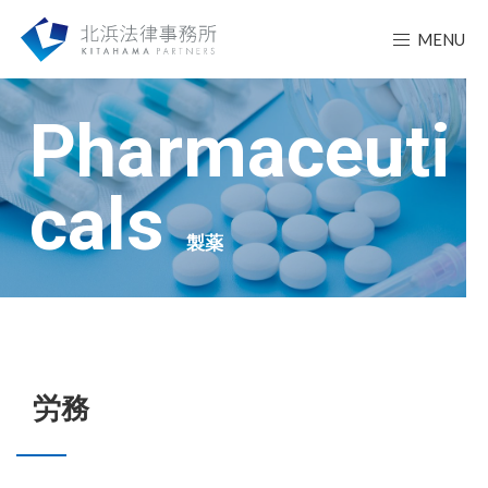
MENU
Pharmaceuti
cals
製薬
労務