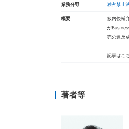
業務分野
独占禁止
概要
籔内俊輔
がBusi
売の違反
記事はこ
著者等