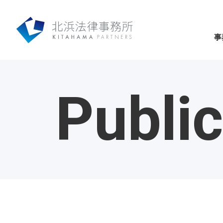
事
Public