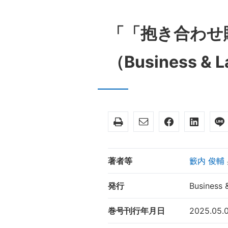
「「抱き合わせ販売」の独禁法上の論点と最新事例解説」
（Business & 
著者等
籔内 俊輔
発行
Busines
巻号刊行年月日
2025.05.