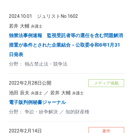
2024.10.01 ジュリストNo.1602
若井 大輔
弁護士
独禁法事例速報 監視受託者等の選任を含む問題解消
措置が条件とされた企業結合－公取委令和6年1月31
日発表
独占禁止法・競争法
2022年2月28日公開
メディア掲載
池田 辰夫
若井 大輔
弁護士
弁護士
電子版判例秘書ジャーナル
争訟・紛争解決
知的財産権
2022年2月14日
著作