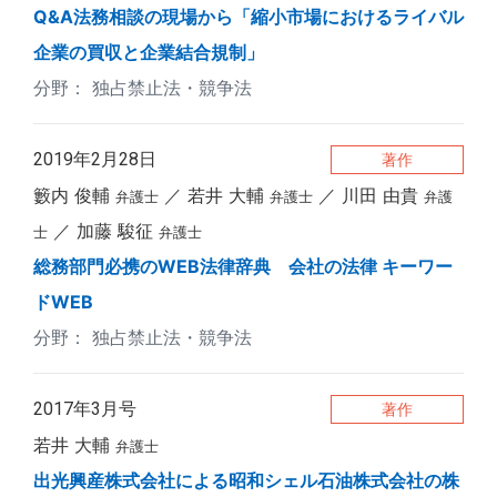
Q&A法務相談の現場から「縮小市場におけるライバル
企業の買収と企業結合規制」
独占禁止法・競争法
2019年2月28日
著作
籔内 俊輔
若井 大輔
川田 由貴
弁護士
弁護士
弁護
加藤 駿征
士
弁護士
総務部門必携のWEB法律辞典 会社の法律 キーワー
ドWEB
独占禁止法・競争法
2017年3月号
著作
若井 大輔
弁護士
出光興産株式会社による昭和シェル石油株式会社の株