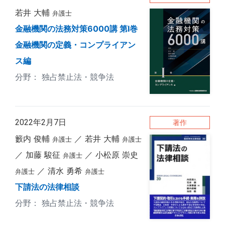
若井 大輔
弁護士
金融機関の法務対策6000講 第I巻
金融機関の定義・コンプライアン
ス編
独占禁止法・競争法
2022年2月7日
著作
籔内 俊輔
若井 大輔
弁護士
弁護士
加藤 駿征
小松原 崇史
弁護士
清水 勇希
弁護士
弁護士
下請法の法律相談
独占禁止法・競争法