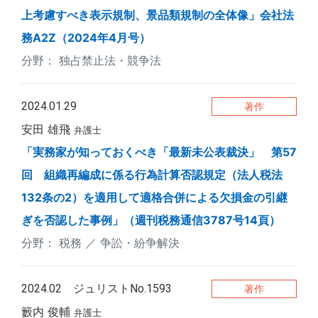
上考慮すべき表示規制、景品類規制の全体像」会社法
務A2Z（2024年4月号）
独占禁止法・競争法
2024.01.29
著作
安田 雄飛
弁護士
「実務家が知っておくべき「最新未公表裁決」 第57
回 組織再編成に係る行為計算否認規定（法人税法
132条の2）を適用して適格合併による欠損金の引継
ぎを否認した事例」（週刊税務通信3787号14頁）
税務
争訟・紛争解決
2024.02 ジュリストNo.1593
著作
籔内 俊輔
弁護士