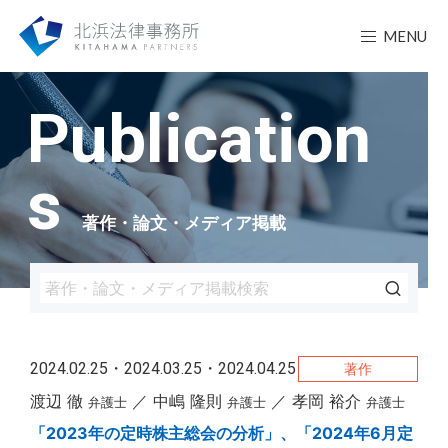
MENU
Publication
s
著作・論文・メディア掲載
2024.02.25・2024.03.25・2024.04.25
著作
渡辺 徹
中嶋 隆則
孝岡 裕介
弁護士
弁護士
弁護士
「2023年の定時株主総会の分析」、「2024年6月定