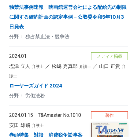
独禁法事例速報 映画館運営会社による配給先の制限
に関する確約計画の認定事例－公取委令和5年10月3
日発表
独占禁止法・競争法
2024.01
メディア掲載
塩津 立人
松嶋 秀真郎
山口 正貴
弁護士
弁護士
弁
護士
ローヤーズガイド 2024
労働法務
2024.01.15 T&Amaster No.1010
著作
安田 雄飛
弁護士
巻頭特集 対談 消費税争訟事案