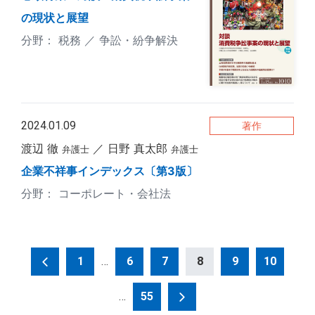
の現状と展望
税務
争訟・紛争解決
2024.01.09
著作
渡辺 徹
日野 真太郎
弁護士
弁護士
企業不祥事インデックス〔第3版〕
コーポレート・会社法
投
1
…
6
7
8
9
10
稿
…
55
の