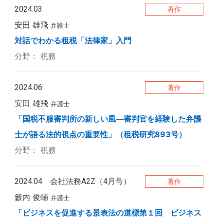
2024.03
著作
安田 雄飛
弁護士
対話でわかる租税「法律家」入門
税務
2024.06
著作
安田 雄飛
弁護士
「国税不服審判所の新しい風―審判官を経験した弁護
士が語る法的視点の重要性」（租税研究893号）
税務
2024.04 会社法務A2Z（4月号）
著作
籔内 俊輔
弁護士
「ビジネスを促進する景表法の道標第１回 ビジネス