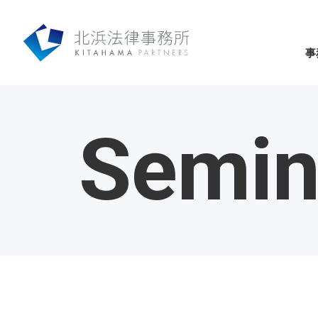
事
Semin