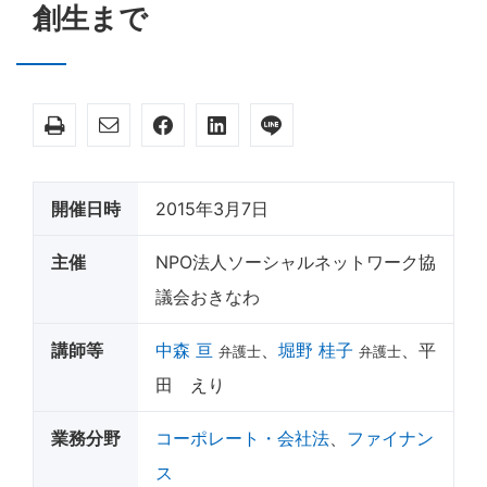
創生まで
開催日時
2015年3月7日
主催
NPO法人ソーシャルネットワーク協
議会おきなわ
講師等
中森 亘
、
堀野 桂子
、平
弁護士
弁護士
田 えり
業務分野
コーポレート・会社法
、
ファイナン
ス