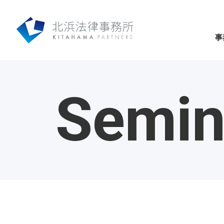
事
Semin