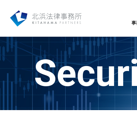
事
Securi