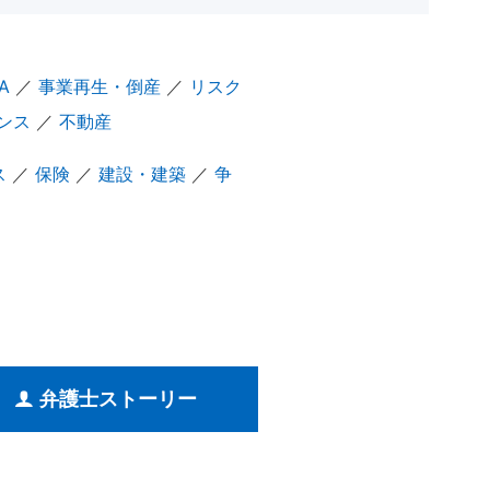
A
／
事業再生・倒産
／
リスク
ンス
／
不動産
ス
／
保険
／
建設・建築
／
争
弁護士ストーリー