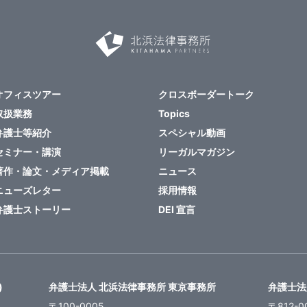
オフィスツアー
クロスボーダートーク
取扱業務
Topics
弁護士等紹介
スペシャル動画
セミナー・講演
リーガルマガジン
著作・論文・メディア掲載
ニュース
ニューズレター
採用情報
弁護士ストーリー
DEI 宣言
)
弁護士法人 北浜法律事務所 東京事務所
弁護士法
〒100-0005
〒812-0