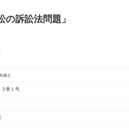
訴訟の訴訟法問題」
弁護士
５３巻１号
権