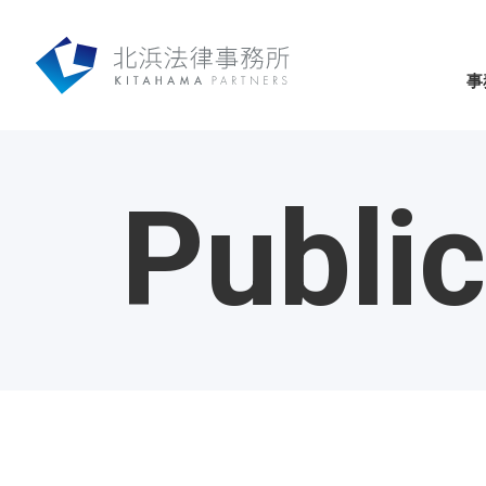
事
Public