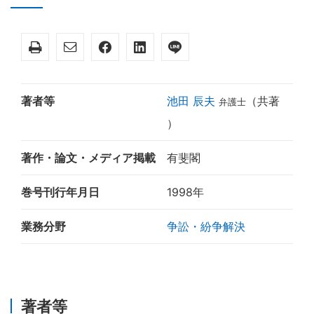
著者等
池田 辰夫
（共著
弁護士
）
著作・論文・メディア掲載
有斐閣
巻号刊行年月日
1998年
業務分野
争訟・紛争解決
著者等