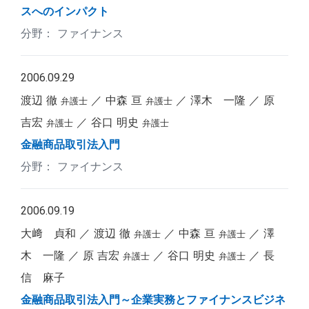
スへのインパクト
ファイナンス
2006.09.29
渡辺 徹
中森 亘
澤木 一隆
原
弁護士
弁護士
吉宏
谷口 明史
弁護士
弁護士
金融商品取引法入門
ファイナンス
2006.09.19
大﨑 貞和
渡辺 徹
中森 亘
澤
弁護士
弁護士
木 一隆
原 吉宏
谷口 明史
長
弁護士
弁護士
信 麻子
金融商品取引法入門～企業実務とファイナンスビジネ