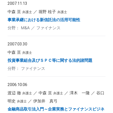
2007.11.13
中森 亘
堀野 桂子
弁護士
弁護士
事業承継における新信託法の活用可能性
M&A
ファイナンス
2007.03.30
中森 亘
弁護士
投資事業組合及びＳＰＣ等に関する法的諸問題
ファイナンス
2006.10.06
渡辺 徹
中森 亘
澤木 一隆
谷口
弁護士
弁護士
明史
伊加井 真弓
弁護士
金融商品取引法入門～企業実務とファイナンスビジネ