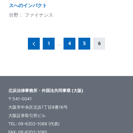
スへのインパクト
ファイナンス
投
1
…
4
5
6
稿
の
ペ
ー
ジ
北浜法律事務所・外国法共同事業 (大阪)
送
〒541-0041
り
大阪市中央区北浜1丁目8番16号
大阪証券取引所ビル
TEL: 06-6202-1088 (代表)
FAX: 06-6202-1080