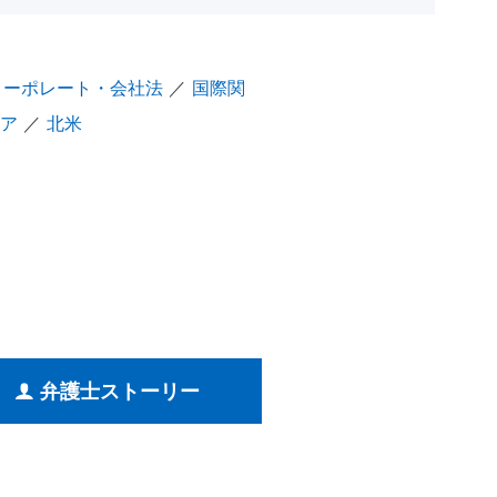
コーポレート・会社法
／
国際関
ア
／
北米
弁護士ストーリー