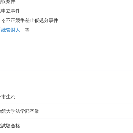
買収案件
生申立事件
よる不正競争差止仮処分事件
手続管財人
等
台市生れ
命館大学法学部卒業
法試験合格