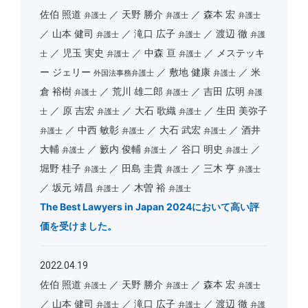
佐伯 照道
天野 勝介
森本 宏
弁護士
弁護士
弁護士
山本 健司
滝口 広子
渡辺 徹
弁護士
弁護士
弁護
児玉 実史
中森 亘
メステッキ
士
弁護士
弁護士
ー ジェリー
敷地 健康
米
外国法事務弁護士
弁護士
倉 裕樹
荒川 雄二郎
吉田 広明
弁護士
弁護士
弁護
原 吉宏
大石 歌織
生田 美弥子
士
弁護士
弁護士
中西 敏彰
大石 武宏
酒井
弁護士
弁護士
弁護士
大輔
籔内 俊輔
谷口 明史
弁護士
弁護士
弁護士
堀野 桂子
田島 圭貴
三木 亨
弁護士
弁護士
弁護士
坂元 靖昌
木曽 裕
弁護士
弁護士
The Best Lawyers in Japan 2024において高い評
価を受けました。
2022.04.19
佐伯 照道
天野 勝介
森本 宏
弁護士
弁護士
弁護士
山本 健司
滝口 広子
渡辺 徹
弁護士
弁護士
弁護