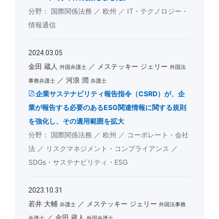
国際関係法務
欧州
IT・テクノロジー・
情報通信
2024.03.05
金田 蔵人
メステッキー ジェリー
外国弁護士
外国法
河浪 潤
事務弁護士
弁護士
企業サステナビリティ報告指令（CSRD）が、企
業が報告する必要のあるESG関連情報に関する規則
を強化し、その適用範囲を拡大
国際関係法務
欧州
コーポレート・会社
法
リスクマネジメント・コンプライアンス
SDGs・サステナビリティ・ESG
2023.10.31
若井 大輔
メステッキー ジェリー
弁護士
外国法事務
金田 蔵人
弁護士
外国弁護士