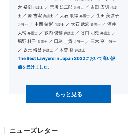
倉 裕樹
荒川 雄二郎
吉田 広明
弁護士
弁護士
弁護
原 吉宏
大石 歌織
生田 美弥子
士
弁護士
弁護士
中西 敏彰
大石 武宏
酒井
弁護士
弁護士
弁護士
大輔
籔内 俊輔
谷口 明史
弁護士
弁護士
弁護士
堀野 桂子
田島 圭貴
三木 亨
弁護士
弁護士
弁護士
坂元 靖昌
木曽 裕
弁護士
弁護士
The Best Lawyers in Japan 2022において高い評
価を受けました。
もっと見る
ニューズレター