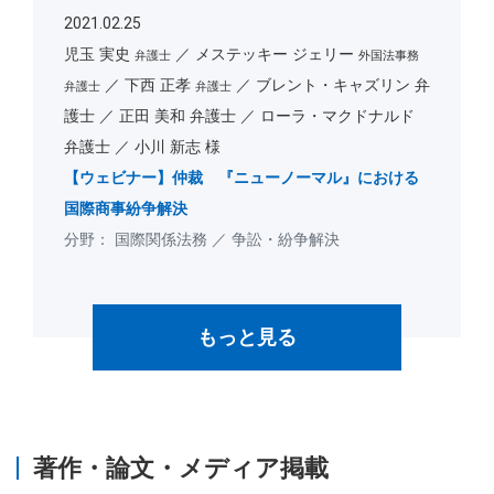
2021.02.25
児玉 実史
メステッキー ジェリー
弁護士
外国法事務
下西 正孝
ブレント・キャズリン 弁
弁護士
弁護士
護士
正田 美和 弁護士
ローラ・マクドナルド
弁護士
小川 新志 様
【ウェビナー】仲裁 『ニューノーマル』における
国際商事紛争解決
国際関係法務
争訟・紛争解決
もっと見る
著作・論文・メディア掲載