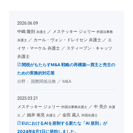
2026.06.09
中嶋 隆則
メステッキー ジェリー
弁護士
外国法事務
カール・ヴォン・ドレイセン 弁護士
エ
弁護士
イサ・マーケル 弁護士
スティーブン・キャッツ
弁護士
関税がもたらすM&A 戦略の再構築―買主と売主の
ための実務的対応策
国際関係法務
M&A
2025.03.21
メステッキー ジェリー
中 亮介
外国法事務弁護士
弁護
細井 南見
金田 蔵人
士
弁護士
外国弁護士
EUにおけるAIを規制する新たな「AI 規則」が
2024年8月1日に発効しました。