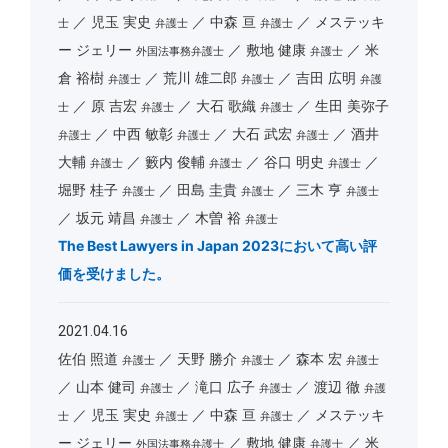
児玉 実史
中森 亘
メステッキ
士
弁護士
弁護士
ー ジェリー
敷地 健康
米
外国法事務弁護士
弁護士
倉 裕樹
荒川 雄二郎
吉田 広明
弁護士
弁護士
弁護
原 吉宏
大石 歌織
生田 美弥子
士
弁護士
弁護士
中西 敏彰
大石 武宏
酒井
弁護士
弁護士
弁護士
大輔
籔内 俊輔
谷口 明史
弁護士
弁護士
弁護士
堀野 桂子
田島 圭貴
三木 亨
弁護士
弁護士
弁護士
坂元 靖昌
木曽 裕
弁護士
弁護士
The Best Lawyers in Japan 2023において高い評
価を受けました。
2021.04.16
佐伯 照道
天野 勝介
森本 宏
弁護士
弁護士
弁護士
山本 健司
滝口 広子
渡辺 徹
弁護士
弁護士
弁護
児玉 実史
中森 亘
メステッキ
士
弁護士
弁護士
ー ジェリー
敷地 健康
米
外国法事務弁護士
弁護士