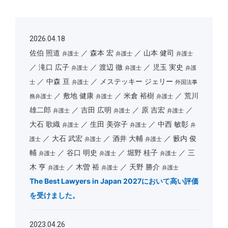
2026.04.18
佐伯 照道
森本 宏
山本 健司
弁護士
弁護士
弁護士
滝口 広子
渡辺 徹
児玉 実史
弁護士
弁護士
弁護
中森 亘
メステッキー ジェリー
士
弁護士
外国法事
敷地 健康
米倉 裕樹
荒川
務弁護士
弁護士
弁護士
雄二郎
吉田 広明
原 吉宏
弁護士
弁護士
弁護士
大石 歌織
生田 美弥子
中西 敏彰
弁護士
弁護士
弁
大石 武宏
酒井 大輔
籔内 俊
護士
弁護士
弁護士
輔
谷口 明史
堀野 桂子
三
弁護士
弁護士
弁護士
木 亨
木曽 裕
天野 勝介
弁護士
弁護士
弁護士
The Best Lawyers in Japan 2027において高い評価
を受けました。
2023.04.26