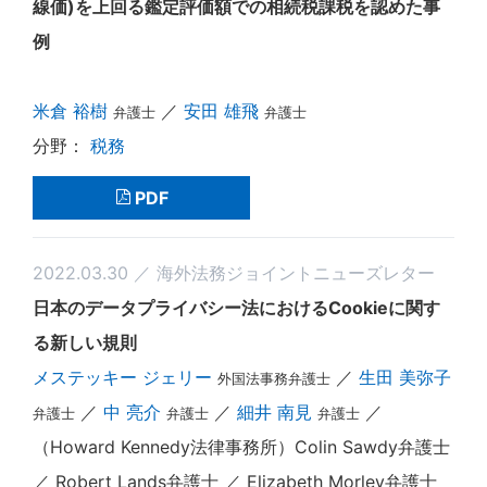
線価)を上回る鑑定評価額での相続税課税を認めた事
例
米倉 裕樹
／
安田 雄飛
弁護士
弁護士
税務
PDF
2022.03.30 ／ 海外法務ジョイントニューズレター
日本のデータプライバシー法におけるCookieに関す
る新しい規則
メステッキー ジェリー
／
生田 美弥子
外国法事務弁護士
／
中 亮介
／
細井 南見
／
弁護士
弁護士
弁護士
（Howard Kennedy法律事務所）Colin Sawdy弁護士
／ Robert Lands弁護士 ／ Elizabeth Morley弁護士