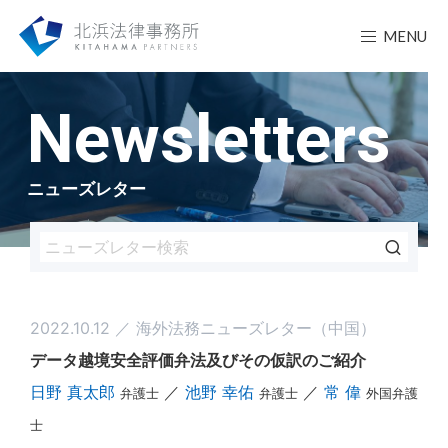
MENU
Newsletters
ニューズレター
2022.10.12 ／ 海外法務ニューズレター（中国）
データ越境安全評価弁法及びその仮訳のご紹介
日野 真太郎
／
池野 幸佑
／
常 偉
弁護士
弁護士
外国弁護
士