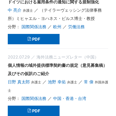
ドイツにおける雇用条件の通知に関する規制強化
中 亮介
／ （テイラーヴェッシング法律事務
弁護士
所）ミヒャエル・ヨハネス・ピルス博士・教授
国際関係法務
／
欧州
／
労働法務
PDF
2022.07.29 ／ 海外法務ニューズレター（中国）
個人情報の域外提供標準契約書の規定（意見募集稿）
及びその仮訳のご紹介
日野 真太郎
／
池野 幸佑
／
常 偉
弁護士
弁護士
外国弁護
士
国際関係法務
／
中国・香港・台湾
PDF