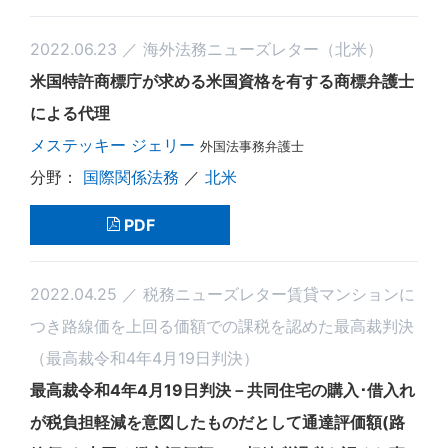
2022.06.23 ／ 海外法務ニューズレター（北米）
米国特許商標庁が求める米国資格を有する商標弁護士
による代理
メステッキー ジェリー
外国法事務弁護士
国際関係法務
／
北米
PDF
2022.04.25 ／ 税務ニューズレター賃貸マンションに
つき路線価を上回る価額での課税を認めた最高裁判決
（最高裁令和4年4月19日判決）
最高裁令和4年4月19日判決－共同住宅の購入･借入れ
が税負担軽減を意図したものだとして通達評価額(路