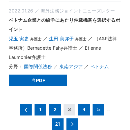
2022.01.26 ／ 海外法務ジョイントニューズレター
ベトナム企業との紛争にあたり仲裁機関を選択するポ
イント
児玉 実史
／
生田 美弥子
／ （A&P法律
弁護士
弁護士
事務所）Bernadette Fahy弁護士 ／ Etienne
Laumonier弁護士
国際関係法務
／
東南アジア
／
ベトナム
PDF
投
1
2
3
4
5
…
稿
21
の