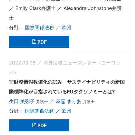
／ Emily Clark弁護士 ／ Alexandra Johnstone弁護
士
国際関係法務
／
欧州
PDF
2022.03.08 ／ 海外法務ニューズレター（ヨーロッ
パ）
非財務情報数値化の試み サステイナビリティの新国
際標準化が目指されているEUタクソノミーとは?
生田 美弥子
／
屋嘉 まりあ
弁護士
弁護士
国際関係法務
／
欧州
PDF