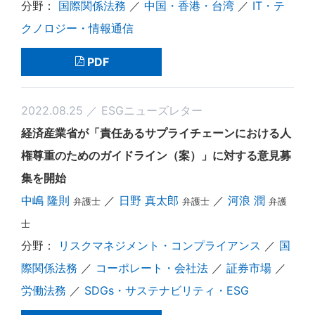
国際関係法務
／
中国・香港・台湾
／
IT・テ
クノロジー・情報通信
PDF
2022.08.25 ／ ESGニューズレター
経済産業省が「責任あるサプライチェーンにおける人
権尊重のためのガイドライン（案）」に対する意見募
集を開始
中嶋 隆則
／
日野 真太郎
／
河浪 潤
弁護士
弁護士
弁護
士
リスクマネジメント・コンプライアンス
／
国
際関係法務
／
コーポレート・会社法
／
証券市場
／
労働法務
／
SDGs・サステナビリティ・ESG