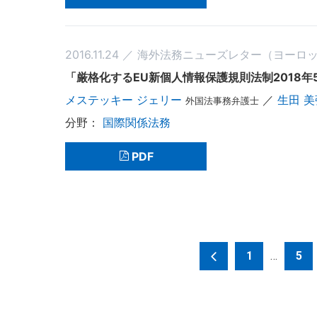
2016.11.24 ／ 海外法務ニューズレター（ヨーロ
「厳格化するEU新個人情報保護規則法制2018年
メステッキー ジェリー
／
生田 
外国法事務弁護士
国際関係法務
PDF
投
1
…
5
稿
の