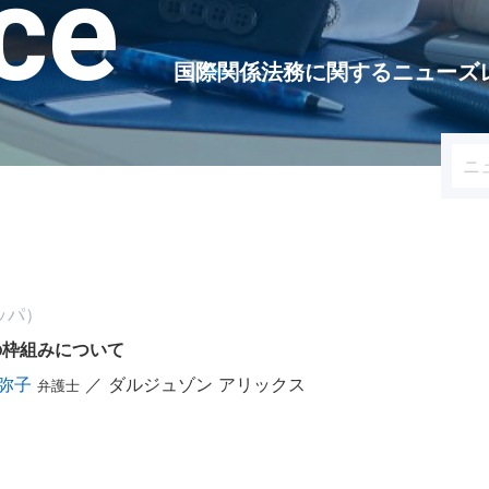
ice
国際関係法務に関するニューズ
ロッパ）
の枠組みについて
美弥子
／ ダルジュゾン アリックス
弁護士