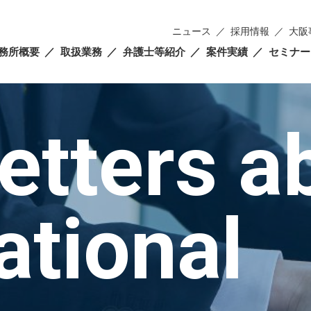
ニュース
採用情報
大阪
務所概要
取扱業務
弁護士等紹介
案件実績
セミナー
etters a
ational