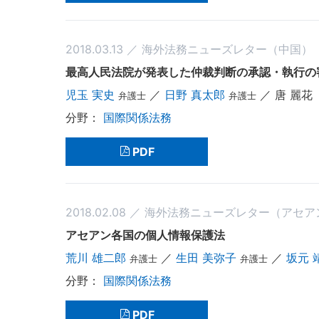
2018.03.13 ／ 海外法務ニューズレター（中国）
最高人民法院が発表した仲裁判断の承認・執行の
児玉 実史
／
日野 真太郎
／ 唐 麗花
弁護士
弁護士
国際関係法務
PDF
2018.02.08 ／ 海外法務ニューズレター（アセ
アセアン各国の個人情報保護法
荒川 雄二郎
／
生田 美弥子
／
坂元 
弁護士
弁護士
国際関係法務
PDF