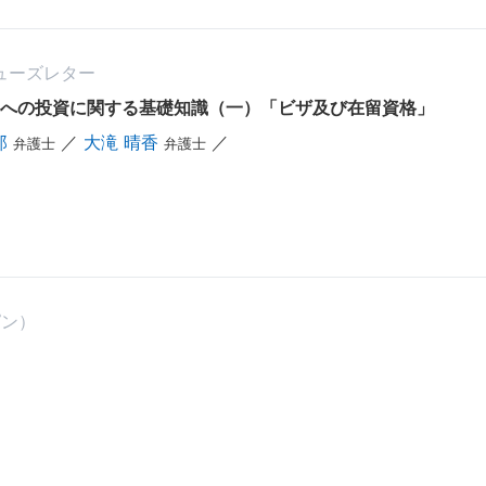
ニューズレター
本への投資に関する基礎知識（一）「ビザ及び在留資格」
郎
／
大滝 晴香
／
弁護士
弁護士
ピン）