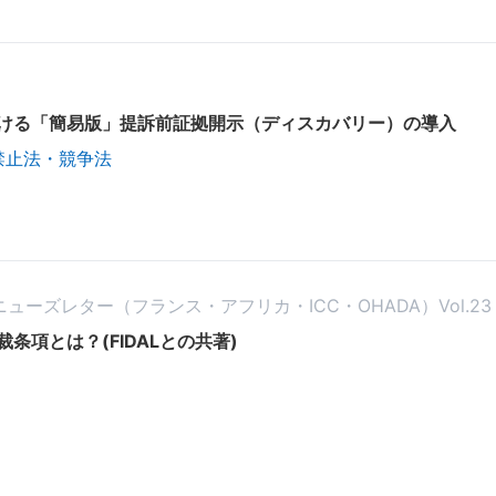
ける「簡易版」提訴前証拠開示（ディスカバリー）の導入
禁止法・競争法
務ニューズレター（フランス・アフリカ・ICC・OHADA）Vol.23
項とは？(FIDALとの共著)