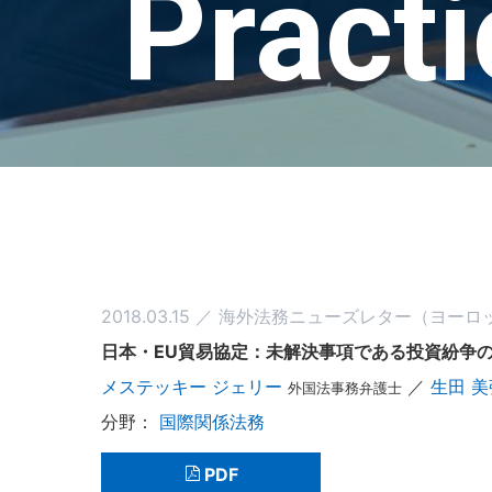
Pract
2018.03.15 ／ 海外法務ニューズレター（ヨー
日本・EU貿易協定：未解決事項である投資紛争
メステッキー ジェリー
／
生田 
外国法事務弁護士
国際関係法務
PDF