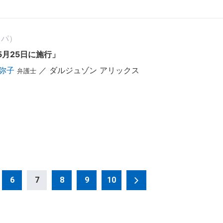
ッパ）
5月25日に施行」
美弥子
／ ダルジュゾン アリックス
弁護士
6
7
8
9
10