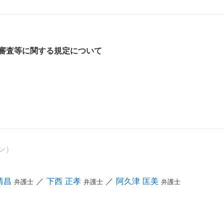
審査等に関する規定について
アン）
靖昌
／
下西 正孝
／
阿久津 匡美
弁護士
弁護士
弁護士