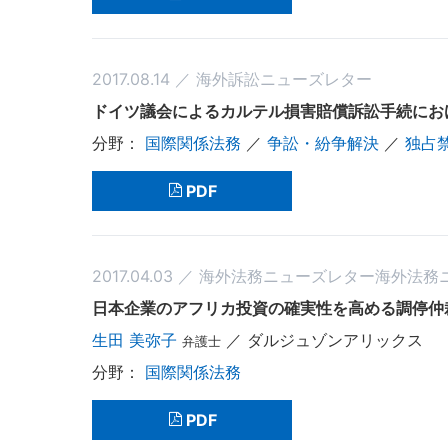
2017.08.14 ／ 海外訴訟ニューズレター
ドイツ議会によるカルテル損害賠償訴訟手続にお
国際関係法務
／
争訟・紛争解決
／
独占
PDF
2017.04.03 ／ 海外法務ニューズレター海外法
日本企業のアフリカ投資の確実性を高める調停仲裁条
生田 美弥子
／ ダルジュゾンアリックス
弁護士
国際関係法務
PDF