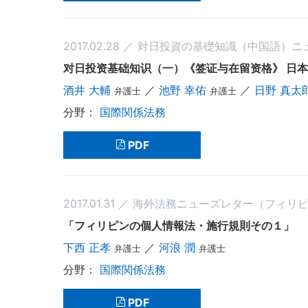
2017.02.28 ／ 対日投資の基礎知識（中国語）
对日投资基础知识（一）《签证与在留资格》 日
酒井 大輔
／
池野 幸佑
／
日野 真太
弁護士
弁護士
国際関係法務
PDF
2017.01.31 ／ 海外法務ニューズレター（フィリ
「フィリピンの個人情報法・施行規則その１」
下西 正孝
／
河浪 潤
弁護士
弁護士
国際関係法務
PDF