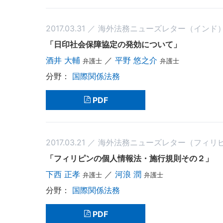
2017.03.31 ／ 海外法務ニューズレター（インド
「日印社会保障協定の発効について」
酒井 大輔
／
平野 悠之介
弁護士
弁護士
国際関係法務
PDF
2017.03.21 ／ 海外法務ニューズレター（フィリ
「フィリピンの個人情報法・施行規則その２」
下西 正孝
／
河浪 潤
弁護士
弁護士
国際関係法務
PDF